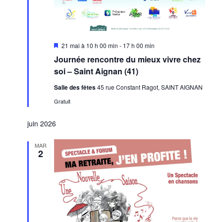
Mis
21 mai à 10 h 00 min
-
17 h 00 min
en
Journée rencontre du mieux vivre chez
avant
soi – Saint Aignan (41)
Salle des fêtes
45 rue Constant Ragot, SAINT AIGNAN
Gratuit
juin 2026
MAR
2