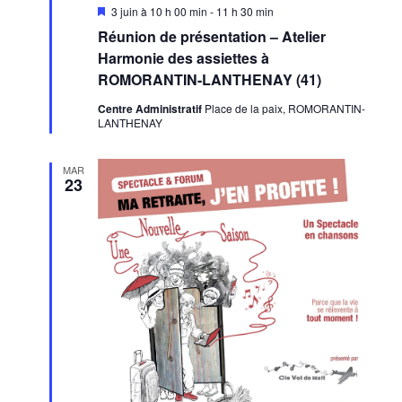
Mis
3 juin à 10 h 00 min
-
11 h 30 min
en
Réunion de présentation – Atelier
avant
Harmonie des assiettes à
ROMORANTIN-LANTHENAY (41)
Centre Administratif
Place de la paix, ROMORANTIN-
LANTHENAY
MAR
23