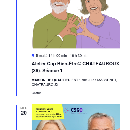
Mis
5 mai à 14 h 00 min
-
16 h 30 min
en
Atelier Cap Bien-Être© CHATEAUROUX
avant
(36)- Séance 1
MAISON DE QUARTIER EST
1 rue Jules MASSENET,
CHATEAUROUX
Gratuit
MER
20