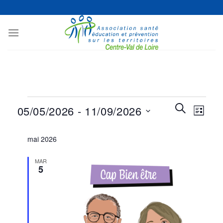
Passer
au
contenu
Évènements
Recherche
Naviga
RECHERCHE
05/05/2026
 - 
11/09/2026
LISTE
et
de
navigation
Sélectionnez
vues
mai 2026
de
une
Évène
vues
date.
MAR
Évènement
5