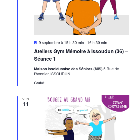
Mis
9 septembre à 15 h 30 min
-
16 h 30 min
en
Ateliers Gym Mémoire à Issoudun (36) –
avant
Séance 1
Maison Issoldunoise des Séniors (MIS)
5 Rue de
l'Avenier, ISSOUDUN
Gratuit
VEN
11