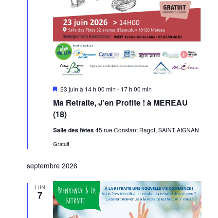
Mis
23 juin à 14 h 00 min
-
17 h 00 min
en
Ma Retraite, J’en Profite ! à MEREAU
avant
(18)
Salle des fêtes
45 rue Constant Ragot, SAINT AIGNAN
Gratuit
septembre 2026
LUN
7