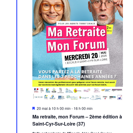
Mis
20 mai à 10 h 00 min
-
16 h 00 min
en
Ma retraite, mon Forum – 2ème édition à
avant
Saint-Cyr-Sur-Loire (37)