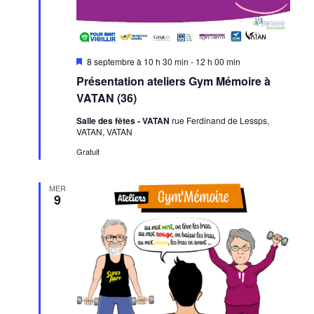
Mis
8 septembre à 10 h 30 min
-
12 h 00 min
en
Présentation ateliers Gym Mémoire à
avant
VATAN (36)
Salle des fêtes - VATAN
rue Ferdinand de Lessps,
VATAN, VATAN
Gratuit
MER
9