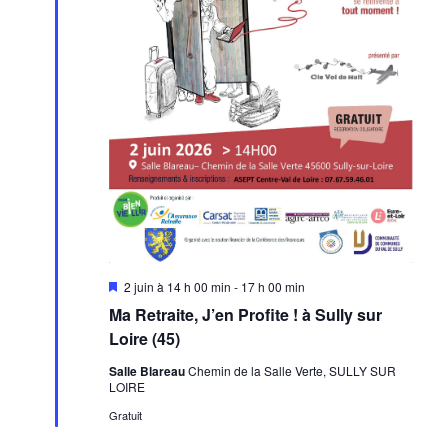
Mis
2 juin à 14 h 00 min
-
17 h 00 min
en
Ma Retraite, J’en Profite ! à Sully sur
avant
Loire (45)
Salle Blareau
Chemin de la Salle Verte, SULLY SUR
LOIRE
Gratuit