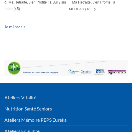
Ma Retraite, J’en Profite ! à
Ma Retraite, J’en Profite ! à Sully sur
Loire (45)
MEREAU (18)
Je m’inscris
Ateliers Vitalité
Nutrition Santé Seniors
Ateliers Mémoire PEPS Eureka
Ateliers Équilibre