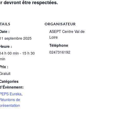
r devront être respectées.
TAILS
ORGANISATEUR
Date :
ASEPT Centre Val de
Loire
11 septembre 2025
Téléphone
Heure :
0247316192
14 h 00 min - 15 h 30
min
Prix :
Gratuit
Catégories
d’Évènement:
PEPS Eureka
,
Réunions de
présentation