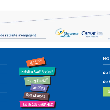
HO
du 
de 
0