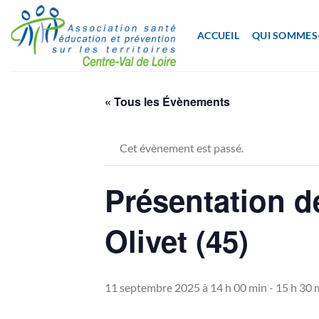
Passer
au
ACCUEIL
QUI SOMMES
contenu
« Tous les Évènements
Cet évènement est passé.
Présentation d
Olivet (45)
11 septembre 2025 à 14 h 00 min
-
15 h 30 