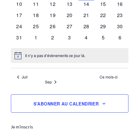
0
0
0
0
0
0
0
10
11
12
13
14
15
16
évènements
évènements
évènements
évènements
évènements
évènements
évèneme
0
0
0
0
0
0
0
17
18
19
20
21
22
23
évènements
évènements
évènements
évènements
évènements
évènements
évèneme
0
0
0
0
0
0
0
24
25
26
27
28
29
30
évènements
évènements
évènements
évènements
évènements
évènements
évèneme
0
0
0
0
0
0
0
31
1
2
3
4
5
6
évènements
évènements
évènements
évènements
évènements
évènements
évèneme
Il n’y a pas d’évènements ce jour là.
Notice
Juil
Ce mois-ci
Sep
S’ABONNER AU CALENDRIER
Je m’inscris