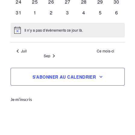
0
0
0
0
0
0
0
24
25
26
27
28
29
30
évènements
évènements
évènements
évènements
évènements
évènements
évèneme
0
0
0
0
0
0
0
31
1
2
3
4
5
6
évènements
évènements
évènements
évènements
évènements
évènements
évèneme
Il n’y a pas d’évènements ce jour là.
Notice
Juil
Ce mois-ci
Sep
S’ABONNER AU CALENDRIER
Je m’inscris