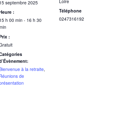
Loire
15 septembre 2025
Téléphone
Heure :
0247316192
15 h 00 min - 16 h 30
min
Prix :
Gratuit
Catégories
d’Évènement:
Bienvenue à la retraite
,
Réunions de
présentation