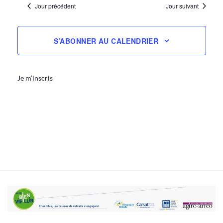
Évène
Jour précédent
Jour suivant
vues
date.
Évènement
S’ABONNER AU CALENDRIER
Je m’inscris