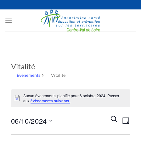
Passer
au
contenu
Vitalité
Évènements
Vitalité
Évènements
Aucun évènements planifié pour 6 octobre 2024. Passer
for
Notice
aux
évènements suivants
.
6
octobre
Recherche
Naviga
RECHERCHE
06/10/2024
2024
JOUR
et
de
navigation
Sélectionnez
vues
de
une