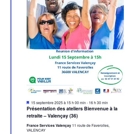
Mis
15 septembre 2025 à 15 h 00 min
-
16 h 30 min
en
Présentation des ateliers Bienvenue à la
avant
retraite – Valençay (36)
France Services Valençay
11 route de Faverolles,
VALENCAY