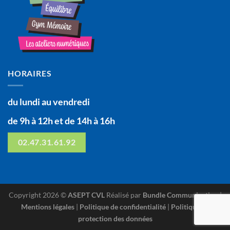
HORAIRES
du lundi au vendredi
de 9h à 12h et de 14h à 16h
02.47.31.61.92
Copyright 2026 ©
ASEPT CVL
Réalisé par
Bundle Communication
|
Mentions légales
|
Politique de confidentialité
|
Politique de
protection des données