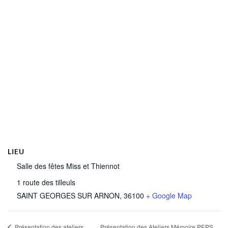
LIEU
Salle des fêtes Miss et Thiennot
1 route des tilleuls
SAINT GEORGES SUR ARNON
,
36100
+ Google Map
Présentation des Ateliers Mémoire PEPS
Présentation des ateliers