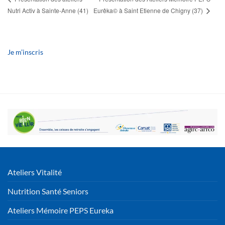
Eurêka© à Saint Etienne de Chigny (37)
Nutri Activ à Sainte-Anne (41)
Je m’inscris
Ateliers Vitalité
Nutrition Santé Seniors
Ateliers Mémoire PEPS Eureka