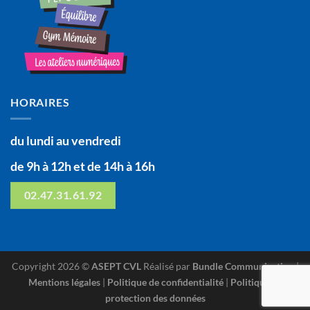
HORAIRES
du lundi au vendredi
de 9h à 12h et de 14h à 16h
02.47.31.61.92
Copyright 2026 ©
ASEPT CVL
Réalisé par
Bundle Communication
|
Mentions légales
|
Politique de confidentialité
|
Politique de
protection des données