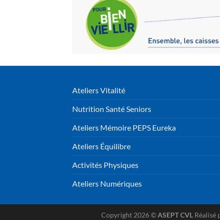
Ateliers Vitalité
Nutrition Santé Seniors
Ateliers Mémoire PEPS Eureka
Ateliers Équilibre
Activités Physiques
Ateliers Numériques
Copyright 2026 ©
ASEPT CVL
Réalisé 