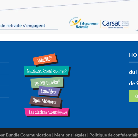
HO
du 
de 
0
par
Bundle Communication
|
Mentions légales
|
Politique de confidentiali