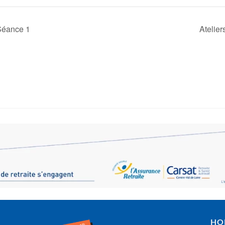
 Séance 1
Atelie
HO