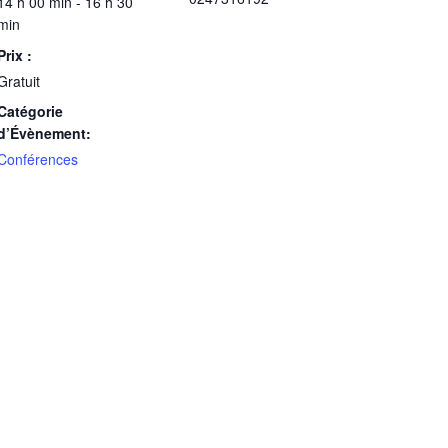
14 h 00 min - 16 h 30
min
Prix :
Gratuit
Catégorie
d’Évènement:
Conférences