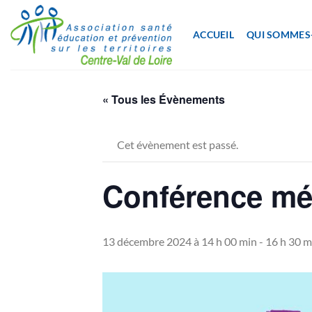
Passer
au
ACCUEIL
QUI SOMMES
contenu
« Tous les Évènements
Cet évènement est passé.
Conférence mém
13 décembre 2024 à 14 h 00 min
-
16 h 30 m