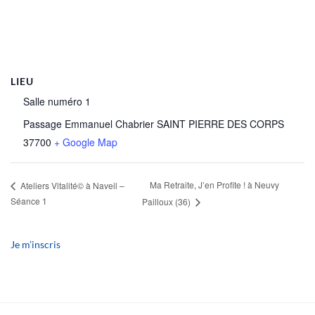
LIEU
Salle numéro 1
Passage Emmanuel Chabrier
SAINT PIERRE DES CORPS
37700
+ Google Map
Ma Retraite, J’en Profite ! à Neuvy
Ateliers Vitalité© à Naveil –
Séance 1
Pailloux (36)
Je m’inscris